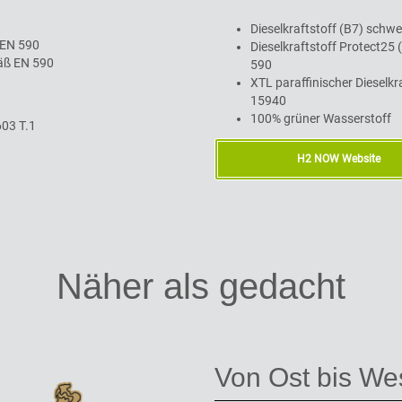
Dieselkraftstoff (B7) schwe
ß EN 590
Dieselkraftstoff Protect25 
mäß EN 590
590
XTL paraffinischer Dieselkr
15940
100% grüner Wasserstoff
603 T.1
H2 NOW Website
Näher als gedacht
Von Ost bis We